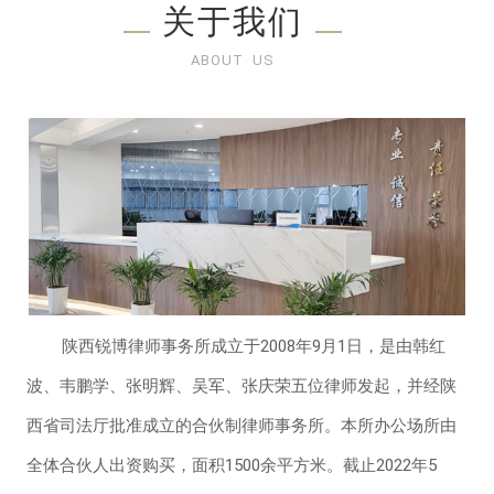
关于我们
ABOUT US
陕西锐博律师事务所成立于2008年9月1日，是由韩红
波、韦鹏学、张明辉、吴军、张庆荣五位律师发起，并经陕
西省司法厅批准成立的合伙制律师事务所。本所办公场所由
全体合伙人出资购买，面积1500余平方米。截止2022年5